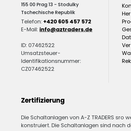
155 00 Prag 13 - Stodulky
Kon
Tschechische Republik
Her
Telefon:
+420 605 457 572
Pro
E-Mail:
info@aztraders.de
Ge
Dat
ID: 07462522
Ver
Umsatzsteuer-
War
Identifikationsnummer:
Re
CZ07462522
Zertifizierung
Die Schaltanlagen von A-Z TRADERS sro 
konstruiert. Die Schaltanlagen sind nach d