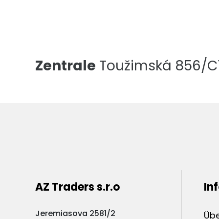
Zentrale
Toužimská 856/C1,
AZ Traders s.r.o
In
Jeremiasova 2581/2
Übe