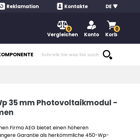
Reklamation
Kontakte
DE
0
0
Vergleichen
Konto
Korb
KOMPONENTEN
Wp 35 mm Photovoltaikmodul -
men
hen Firma AEG bietet einen höheren
längere Garantie als herkömmliche 450-Wp-