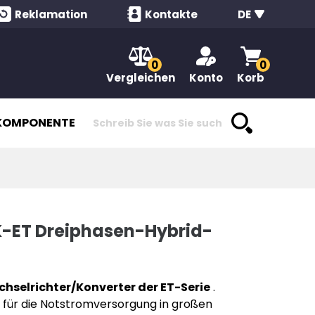
Reklamation
Kontakte
DE
0
0
Vergleichen
Konto
Korb
KOMPONENTEN
ET Dreiphasen-Hybrid-
hselrichter/Konverter der ET-Serie
.
 für die Notstromversorgung in großen