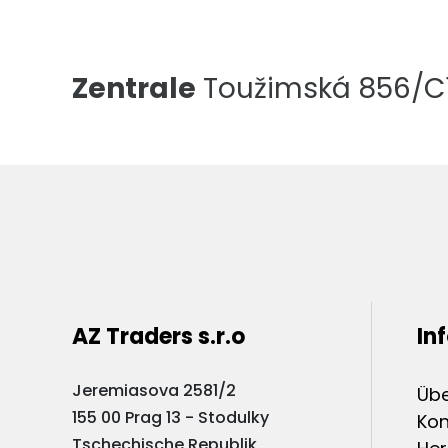
Zentrale
Toužimská 856/C1,
AZ Traders s.r.o
In
Jeremiasova 2581/2
Übe
155 00 Prag 13 - Stodulky
Kon
Tschechische Republik