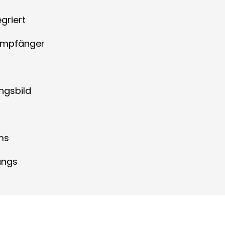
griert
rempfänger
ngsbild
ms
angs