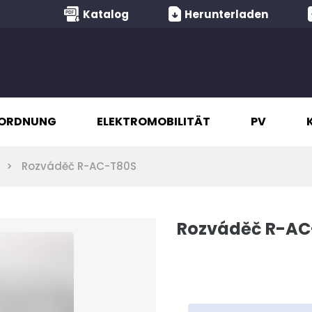
Katalog
Herunterladen
ORDNUNG
ELEKTROMOBILITÄT
PV
Rozváděč R-AC-T80S
Rozváděč R-AC