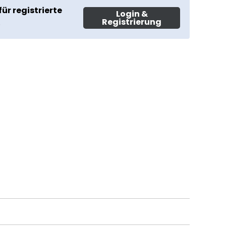
für registrierte
Login &
Registrierung
.