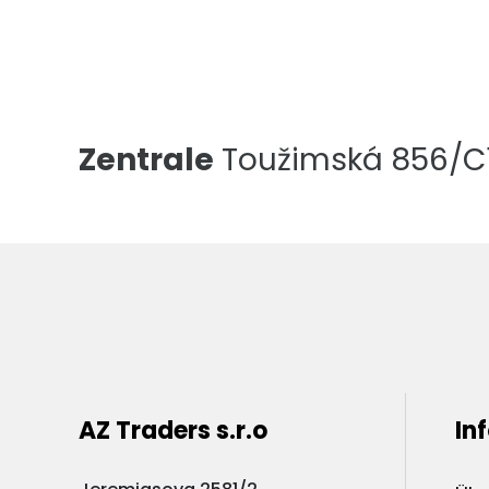
Zentrale
Toužimská 856/C1,
AZ Traders s.r.o
In