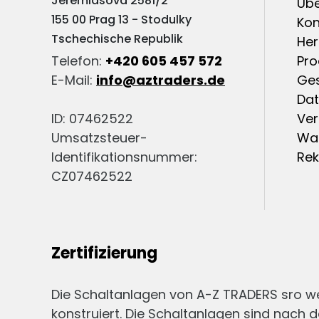
Jeremiasova 2581/2
Übe
155 00 Prag 13 - Stodulky
Kon
Tschechische Republik
Her
Telefon:
+420 605 457 572
Pro
E-Mail:
info@aztraders.de
Ge
Dat
ID: 07462522
Ver
Umsatzsteuer-
War
Identifikationsnummer:
Re
CZ07462522
Zertifizierung
Die Schaltanlagen von A-Z TRADERS sro 
konstruiert. Die Schaltanlagen sind nach d