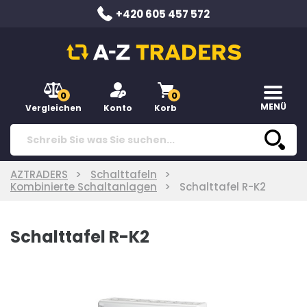
+420 605 457 572
0
0
MENÜ
Vergleichen
Konto
Korb
AZTRADERS
Schalttafeln
Kombinierte Schaltanlagen
Schalttafel R-K2
Schalttafel R-K2