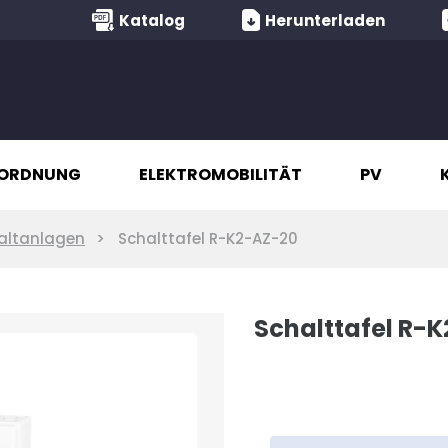
Katalog
Herunterladen
ORDNUNG
ELEKTROMOBILITÄT
PV
altanlagen
Schalttafel R-K2-AZ-20
Schalttafel R-