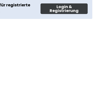
für registrierte
Login &
Registrierung
.