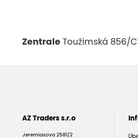
Zentrale
Toužimská 856/C1,
AZ Traders s.r.o
In
Jeremiasova 2581/2
Übe