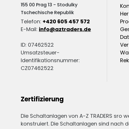
155 00 Prag 13 - Stodulky
Kon
Tschechische Republik
Her
Telefon:
+420 605 457 572
Pro
E-Mail:
info@aztraders.de
Ge
Dat
ID: 07462522
Ver
Umsatzsteuer-
War
Identifikationsnummer:
Re
CZ07462522
Zertifizierung
Die Schaltanlagen von A-Z TRADERS sro 
konstruiert. Die Schaltanlagen sind nach d