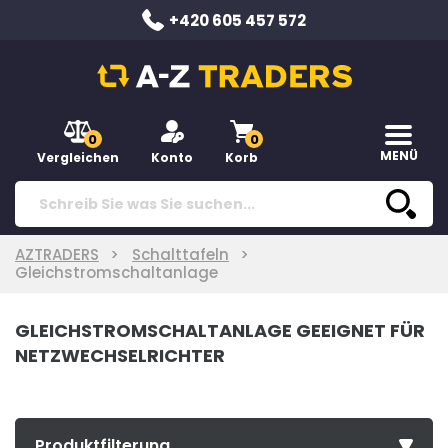
+420 605 457 572
0
0
MENÜ
Vergleichen
Konto
Korb
AZTRADERS
Schalttafeln
Gleichstromschaltanlage
GLEICHSTROMSCHALTANLAGE GEEIGNET FÜR
NETZWECHSELRICHTER
Produktfilterung