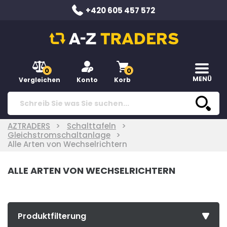
+420 605 457 572
0
0
MENÜ
Vergleichen
Konto
Korb
AZTRADERS
Schalttafeln
Gleichstromschaltanlage
Alle Arten von Wechselrichtern
ALLE ARTEN VON WECHSELRICHTERN
Produktfilterung