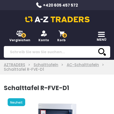
+420 605 457 572
0
0
MENÜ
Vergleichen
Konto
Korb
AZTRADERS
Schalttafeln
AC-Schalttafeln
Schalttafel R-FVE-D1
Schalttafel R-FVE-D1
Neuheit